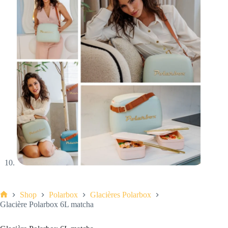
Shop
Polarbox
Glacières Polarbox
Accueil
Glacière Polarbox 6L matcha