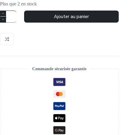
Plus que 2 en stock
quantité
Ajouter au panier
de
Gourde
en
inox
850
ml
Vert
Commande sécurisée garantie