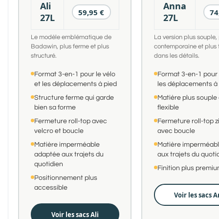
Ali
Anna
59,95 €
74
27L
27L
Le modèle emblématique de
La version plus souple,
Badawin, plus ferme et plus
contemporaine et plus t
structuré.
dans les détails.
Format 3-en-1 pour le vélo
Format 3-en-1 pour l
et les déplacements à pied
les déplacements à 
Structure ferme qui garde
Matière plus souple 
bien sa forme
flexible
Fermeture roll-top avec
Fermeture roll-top 
velcro et boucle
avec boucle
Matière imperméable
Matière imperméab
adaptée aux trajets du
aux trajets du quoti
quotidien
Finition plus premi
Positionnement plus
accessible
Voir les sacs 
Voir les sacs Ali