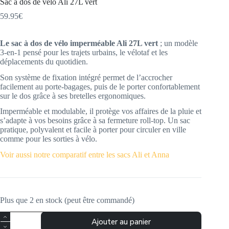
Sac à dos de vélo Ali 27L vert
59.95
€
Le sac à dos de vélo imperméable Ali 27L vert
; un modèle
3-en-1 pensé pour les trajets urbains, le vélotaf et les
déplacements du quotidien.
Son système de fixation intégré permet de l’accrocher
facilement au porte-bagages, puis de le porter confortablement
sur le dos grâce à ses bretelles ergonomiques.
Imperméable et modulable, il protège vos affaires de la pluie et
s’adapte à vos besoins grâce à sa fermeture roll-top. Un sac
pratique, polyvalent et facile à porter pour circuler en ville
comme pour les sorties à vélo.
Voir aussi notre comparatif entre les sacs Ali et Anna
Plus que 2 en stock (peut être commandé)
quantité
Ajouter au panier
de