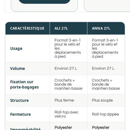
CARACTÉRISTIQUE
ALI 27L
ANNA 27L
Format 3-en-1
Format 3-en-1
pour le vélo et
pour le vélo et
Usage
les
les
déplacements
déplacements
à pied
à pied
Volume
Environ 27 L
Environ 27 L
Crochets +
Crochets +
Fixation sur
bande de
bande de
porte-bagages
maintien basse
maintien basse
Structure
Plus ferme
Plus souple
Roll-top avec
Fermeture
Roll-top zippée
velcro
Polyester
Polyester
Imperméabilité