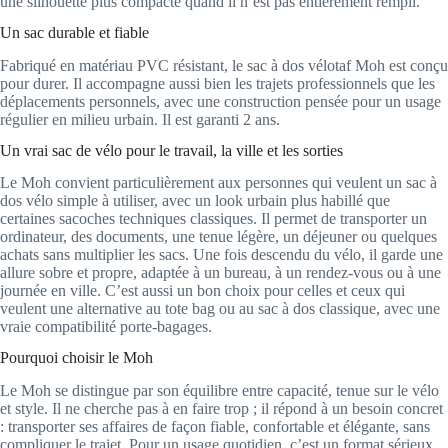
une silhouette plus compacte quand il n’est pas entièrement rempli.
Un sac durable et fiable
Fabriqué en matériau PVC résistant, le sac à dos vélotaf Moh est conçu
pour durer. Il accompagne aussi bien les trajets professionnels que les
déplacements personnels, avec une construction pensée pour un usage
régulier en milieu urbain. Il est garanti 2 ans.
Un vrai sac de vélo pour le travail, la ville et les sorties
Le Moh convient particulièrement aux personnes qui veulent un sac à
dos vélo simple à utiliser, avec un look urbain plus habillé que
certaines sacoches techniques classiques. Il permet de transporter un
ordinateur, des documents, une tenue légère, un déjeuner ou quelques
achats sans multiplier les sacs. Une fois descendu du vélo, il garde une
allure sobre et propre, adaptée à un bureau, à un rendez-vous ou à une
journée en ville. C’est aussi un bon choix pour celles et ceux qui
veulent une alternative au tote bag ou au sac à dos classique, avec une
vraie compatibilité porte-bagages.
Pourquoi choisir le Moh
Le Moh se distingue par son équilibre entre capacité, tenue sur le vélo
et style. Il ne cherche pas à en faire trop ; il répond à un besoin concret
: transporter ses affaires de façon fiable, confortable et élégante, sans
compliquer le trajet. Pour un usage quotidien, c’est un format sérieux,