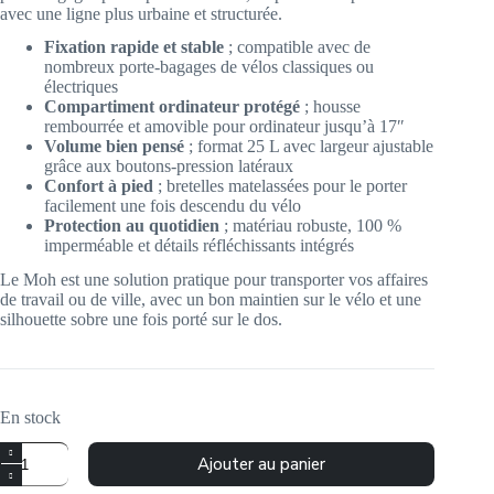
avec une ligne plus urbaine et structurée.
Fixation rapide et stable
; compatible avec de
nombreux porte-bagages de vélos classiques ou
électriques
Compartiment ordinateur protégé
; housse
rembourrée et amovible pour ordinateur jusqu’à 17″
Volume bien pensé
; format 25 L avec largeur ajustable
grâce aux boutons-pression latéraux
Confort à pied
; bretelles matelassées pour le porter
facilement une fois descendu du vélo
Protection au quotidien
; matériau robuste, 100 %
imperméable et détails réfléchissants intégrés
Le Moh est une solution pratique pour transporter vos affaires
de travail ou de ville, avec un bon maintien sur le vélo et une
silhouette sobre une fois porté sur le dos.
En stock
quantité
Ajouter au panier
de
Sac