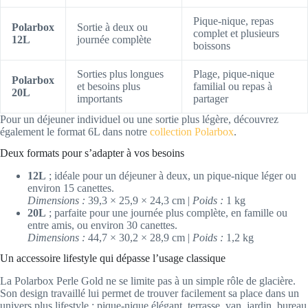
Pique-nique, repas
Polarbox
Sortie à deux ou
complet et plusieurs
12L
journée complète
boissons
Sorties plus longues
Plage, pique-nique
Polarbox
et besoins plus
familial ou repas à
20L
importants
partager
Pour un déjeuner individuel ou une sortie plus légère, découvrez
également le format 6L dans notre
collection Polarbox
.
Deux formats pour s’adapter à vos besoins
12L
; idéale pour un déjeuner à deux, un pique-nique léger ou
environ 15 canettes.
Dimensions :
39,3 × 25,9 × 24,3 cm |
Poids :
1 kg
20L
; parfaite pour une journée plus complète, en famille ou
entre amis, ou environ 30 canettes.
Dimensions :
44,7 × 30,2 × 28,9 cm |
Poids :
1,2 kg
Un accessoire lifestyle qui dépasse l’usage classique
La Polarbox Perle Gold ne se limite pas à un simple rôle de glacière.
Son design travaillé lui permet de trouver facilement sa place dans un
univers plus lifestyle : pique-nique élégant, terrasse, van, jardin, bureau