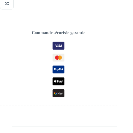
gold
12L
/
20L
Commande sécurisée garantie