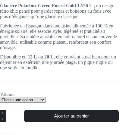
prix :
Glacière Polarbox Green Forest Gold 12/20 L
39.95€
; un design
rétro chic pensé pour garder repas et boissons au frais avec
à
plus d’élégance qu’une glacière classique.
49.95€
Fabriquée en Espagne dans une usine alimentée à 100 % en
énergie solaire, elle associe style, légèreté et praticité au
quotidien. Sa lanière ajustable en cuir naturel et son couvercle
amovible, utilisable comme plateau, renforcent son confort
d’usage.
Disponible en
12 L
ou
20 L
, elle convient aussi bien pour un
déjeuner en extérieur, une journée plage, un pique-nique ou
une sortie en famille.
Volume
quantité
Ajouter au panier
de
Glacière
Polarbox
perle