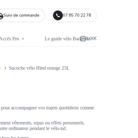
Suivi de commande
07 85 70 22 78
0.00
€
Accès Pro
Le guide vélo Badawin
Panier
d’achat
e
Sacoche vélo Hind orange 25L
 pour accompagner vos trajets quotidiens comme
ment vêtements, repas ou effets personnels,
tre ordinateur pendant le vélo-taf.
r tous les temps.