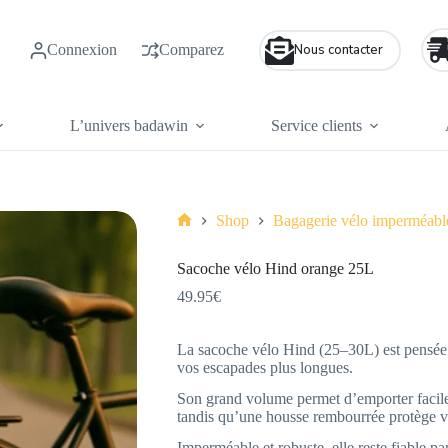
Connexion
Comparez
Nous contacter
L’univers badawin
Service clients
Shop
Bagagerie vélo imperméabl
Accueil
Sacoche vélo Hind orange 25L
49.95
€
La sacoche vélo Hind (25–30L) est pensée
vos escapades plus longues.
Son grand volume permet d’emporter facile
tandis qu’une housse rembourrée protège vo
Imperméable et robuste, elle reste fiable pa