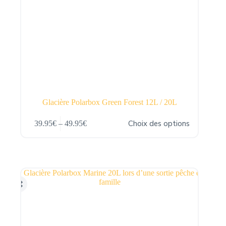
Glacière Polarbox Green Forest 12L / 20L
Ce
Choix des options
39.95
€
–
49.95
€
produit
Plage
a
de
plusieurs
prix :
variations.
39.95€
Les
à
options
49.95€
peuvent
être
choisies
sur
la
page