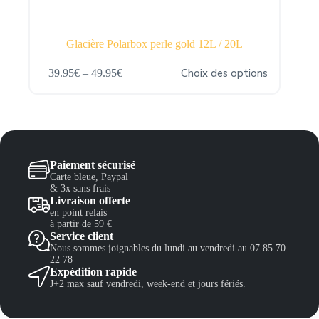
Glacière Polarbox perle gold 12L / 20L
Ce
Choix des options
39.95
€
–
49.95
€
produit
Plage
a
de
plusieurs
prix :
variations.
39.95€
Les
à
options
49.95€
peuvent
Paiement sécurisé
être
Carte bleue, Paypal
choisies
& 3x sans frais
sur
Livraison offerte
la
en point relais
page
à partir de 59 €
du
Service client
produit
Nous sommes joignables du lundi au vendredi au 07 85 70
22 78
Expédition rapide
J+2 max sauf vendredi, week-end et jours fériés.