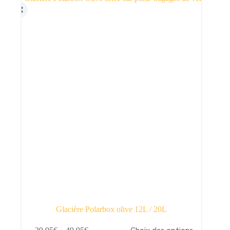
peuvent
être
choisies
sur
la
page
du
produit
Glacière Polarbox olive 12L / 20L
Ce