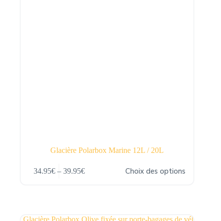
du
produit
Glacière Polarbox Marine 12L / 20L
Ce
Choix des options
34.95
€
–
39.95
€
produit
Plage
a
de
plusieurs
prix :
variations.
34.95€
Les
à
options
39.95€