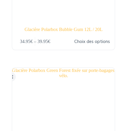
Glacière Polarbox Bubble Gum 12L / 20L
Ce
Choix des options
34.95
€
–
39.95
€
produit
Plage
a
de
plusieurs
prix :
variations.
34.95€
Les
à
options
39.95€
peuvent
être
choisies
sur
la
page
du
produit